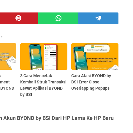
 :
s
3 Cara Mencetak
Cara Atasi BYOND by
ement
Kembali Struk Transaksi
BSI Error Close
i BYOND
Lewat Aplikasi BYOND
Overlapping Popups
by BSI
an Akun BYOND by BSI Dari HP Lama Ke HP Baru